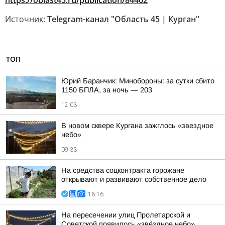
https://oblast45.ru/publication/84462
Источник:
Telegram-канал "Область 45 | Курган"
ТОП
Юрий Баранчик: Минобороны: за сутки сбито
1150 БПЛА, за ночь — 203
12:03
В новом сквере Кургана зажглось «звездное
небо»
09:33
На средства соцконтракта горожане
открывают и развивают собственное дело
16:16
На пересечении улиц Пролетарской и
Советской появилось «звёздное небо»