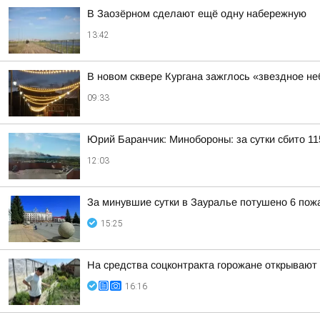
В Заозёрном сделают ещё одну набережную
13:42
В новом сквере Кургана зажглось «звездное не
09:33
Юрий Баранчик: Минобороны: за сутки сбито 1
12:03
За минувшие сутки в Зауралье потушено 6 пож
15:25
На средства соцконтракта горожане открывают
16:16