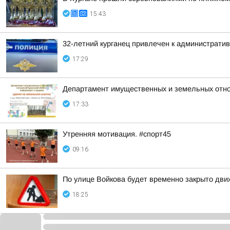
15:43
32-летний курганец привлечен к администрати
17:29
Департамент имущественных и земельных отно
17:33
Утренняя мотивация. #спорт45
09:16
По улице Войкова будет временно закрыто дв
18:25