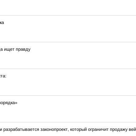
ка
да ищет правду
та:
порядка»
ти разрабатывается законопроект, который ограничит продажу ве