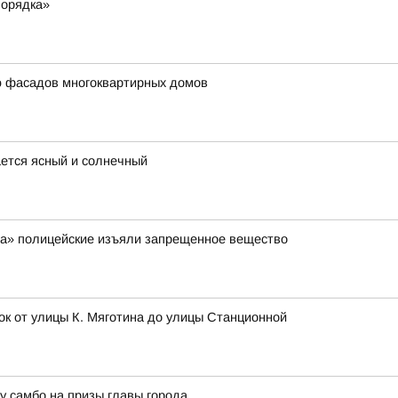
порядка»
ю фасадов многоквартирных домов
ается ясный и солнечный
ра» полицейские изъяли запрещенное вещество
ок от улицы К. Мяготина до улицы Станционной
 самбо на призы главы города