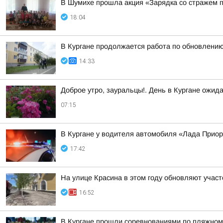
В Шумихе прошла акция «Зарядка со стражем 
18:04
В Кургане продолжается работа по обновлени
14:33
Доброе утро, зауральцы!. День в Кургане ожид
07:15
В Кургане у водителя автомобиля «Лада Прио
17:42
На улице Красина в этом году обновляют участ
16:52
В Кургане прошли соревнованиями по пляжному