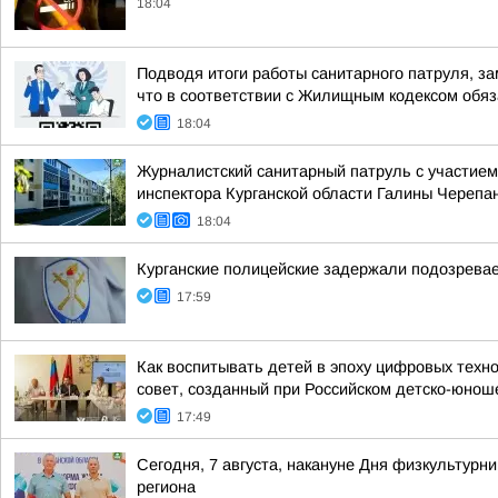
18:04
Подводя итоги работы санитарного патруля, з
что в соответствии с Жилищным кодексом обяза
18:04
Журналистский санитарный патруль с участием
инспектора Курганской области Галины Черепан
18:04
Курганские полицейские задержали подозревае
17:59
Как воспитывать детей в эпоху цифровых техн
совет, созданный при Российском детско-юнош
17:49
Сегодня, 7 августа, накануне Дня физкультурн
региона