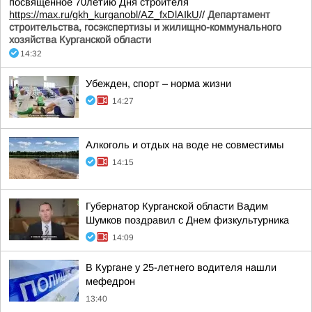
посвящённое 70летию Дня строителя
https://max.ru/gkh_kurganobl/AZ_fxDlAIkU
//
Департамент
строительства, госэкспертизы и жилищно-коммунального
хозяйства Курганской области
14:32
Убежден, спорт – норма жизни
14:27
Алкоголь и отдых на воде не совместимы
14:15
Губернатор Курганской области Вадим
Шумков поздравил с Днем физкультурника
14:09
В Кургане у 25-летнего водителя нашли
мефедрон
13:40