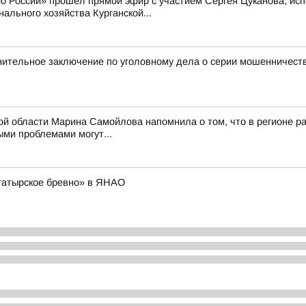
ио России» прошел прямой эфир с участием Сергея Цуканова, ис
ального хозяйства Курганской...
нительное заключение по уголовному дела о серии мошенничест
ой области Марина Самойлова напомнила о том, что в регионе ра
ми проблемами могут...
гатырское бревно» в ЯНАО