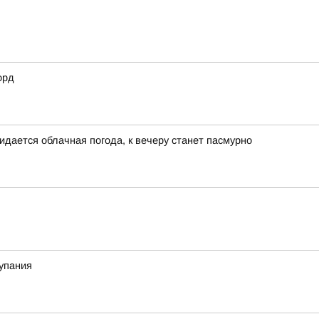
орд
идается облачная погода, к вечеру станет пасмурно
купания