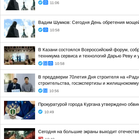
11:06
Вадим Шумков: Сегодня День обретения мощей
10:58
В Казани состоялся Всероссийский форум, соб
техникума сервиса и технологий Дарью Реву и 
10:58
В преддверии 70летия Дня строителя на «Рад
строительства, госэкспертизы и жилищнокоммун
10:56
Прокуратурой города Кургана утверждено обв
10:49
Сегодня на большие экраны выходит отечеств