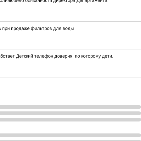
полняющего обязанности директора Департамента
в при продаже фильтров для воды
ботает Детский телефон доверия, по которому дети,