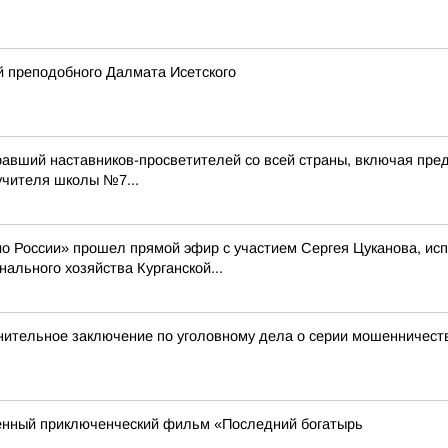
 преподобного Далмата Исетского
равший наставников-просветителей со всей страны, включая пред
учителя школы №7...
ио России» прошел прямой эфир с участием Сергея Цуканова, и
ального хозяйства Курганской...
инительное заключение по уголовному дела о серии мошенничес
енный приключенческий фильм «Последний богатырь