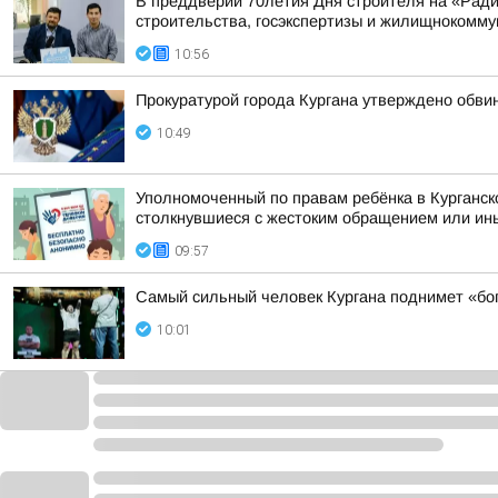
В преддверии 70летия Дня строителя на «Рад
строительства, госэкспертизы и жилищнокоммун
10:56
Прокуратурой города Кургана утверждено обви
10:49
Уполномоченный по правам ребёнка в Курганск
столкнувшиеся с жестоким обращением или ины
09:57
Самый сильный человек Кургана поднимет «бо
10:01