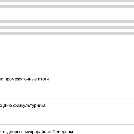
ели промежуточные итоги
ко Дню физкультурника
руют дворы в микрорайоне Северном