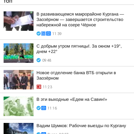
ТОП
В развивающемся макрорайоне Кургана —
Заозёрном — завершается строительство
набережной на озере Чёрное
11:39
С добрым утром пятницы!. За окном +19°,
днем +22°
09:48
Новое отделение банка ВТБ открыли в
Заозёрном
11:23
В эти выходные «Едем на Савин!»
11:16
Вадим Шумков: Рабочие выезды по Кургану