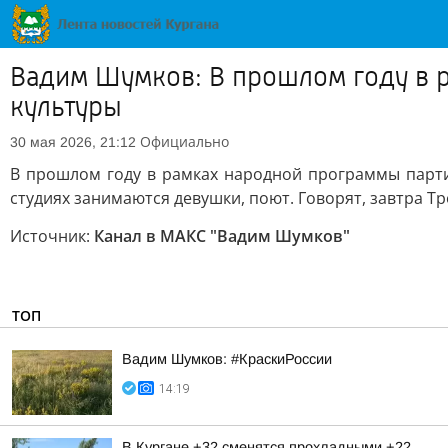
Вадим Шумков: В прошлом году в 
культуры
Официально
30 мая 2026, 21:12
В прошлом году в рамках народной программы парти
студиях занимаются девушки, поют. Говорят, завтра Т
Источник:
Канал в МАКС "Вадим Шумков"
ТОП
Вадим Шумков: #КраскиРоссии
14:19
В Кургане +32 сменятся прохладными +22