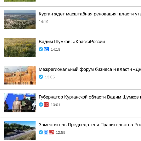
Курган ждет масштабная реновация: власти ут
14:19
Вадим Шумков: #КраскиРоссии
14:19
Межрегиональный форум бизнеса и власти «Д
13:05
Губернатор Курганской области Вадим Шумков 
13:01
Заместитель Председателя Правительства Рос
12:55