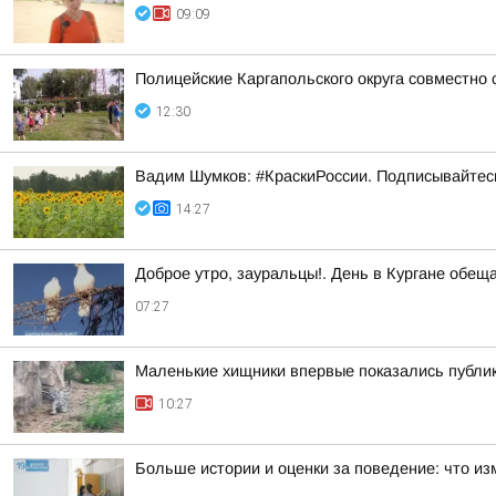
09:09
Полицейские Каргапольского округа совместно
12:30
Вадим Шумков: #КраскиРоссии. Подписывайтес
14:27
Доброе утро, зауральцы!. День в Кургане обещ
07:27
Маленькие хищники впервые показались публи
10:27
Больше истории и оценки за поведение: что из