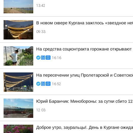
13:42
В новом сквере Кургана зажглось «звездное не
09:33
На средства соцконтракта горожане открывают
16:16
На пересечении улиц Пролетарской и Советско
16:52
Юрий Баранчик: Минобороны: за сутки сбито 1
12:03
Доброе утро, зауральцы!. День в Кургане ожид