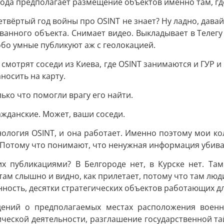
ода предполагает размещение объектов именно там, где
етвёртый год войны про OSINT не знает? Ну ладно, дава
ованного объекта. Снимает видео. Выкладывает в Телегу 
бо умные публикуют аж с геолокацией.
 смотрят соседи из Киева, где OSINT занимаются и ГУР 
носить на карту.
лько что помогли врагу его найти.
ажданские. Может, ваши соседи.
ехнология OSINT, и она работает. Именно поэтому мои 
ь. Потому что понимают, что ненужная информация убива
 их публикациями? В Белгороде нет, в Курске нет. Та
там слышно и видно, как прилетает, потому что там люд
ность, десятки стратегических объектов работающих дл
дений о предполагаемых местах расположения военны
ической деятельности, разглашение государственной т