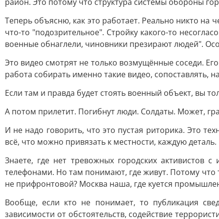
район. Это потому что структура системы обороны гор
Теперь объясню, как это работает. Реально никто на ч
что-то "подозрительное". Стройку какого-то несоглас
военные обнаглели, чиновники презирают людей". Осо
Это видео смотрят не только возмущённые соседи. Его
работа собирать именно такие видео, сопоставлять, на
Если там и правда будет стоять военный объект, вы то
А потом прилетит. Погибнут люди. Солдаты. Может, гр
И не надо говорить, что это пустая риторика. Это т
всё, что можно привязать к местности, каждую детал
Знаете, где нет тревожных городских активистов с
телефонами. Но там понимают, где живут. Потому что 
не прифронтовой? Москва наша, где куется промышлен
Вообще, если кто не понимает, то публикация све
зависимости от обстоятельств, содействие террорист