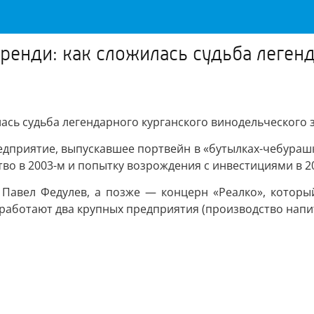
ренди: как сложилась судьба леген
ась судьба легендарного курганского винодельческого 
едприятие, выпускавшее портвейн в «бутылках-чебурашках
о в 2003-м и попытку возрождения с инвестициями в 20
 Павел Федулев, а позже — концерн «Реалко», которы
 работают два крупных предприятия (производство напит