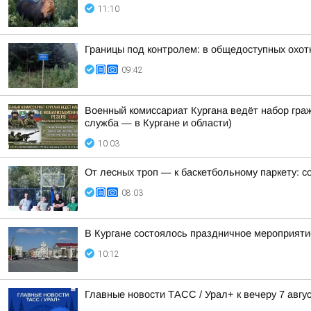
11:10
Границы под контролем: в общедоступных охот
09:42
Военный комиссариат Кургана ведёт набор гр
служба — в Кургане и области)
10:03
От лесных троп — к баскетбольному паркету: с
08:03
В Кургане состоялось праздничное мероприят
10:12
Главные новости ТАСС / Урал+ к вечеру 7 авгус