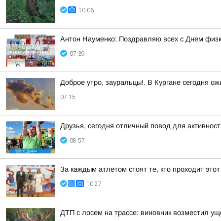
10:06
Антон Науменко: Поздравляю всех с Днем физк
07:39
Доброе утро, зауральцы!. В Кургане сегодня о
07:15
Друзья, сегодня отличный повод для активнос
08:57
За каждым атлетом стоят те, кто проходит этот
10:27
ДТП с лосем на трассе: виновник возместил у