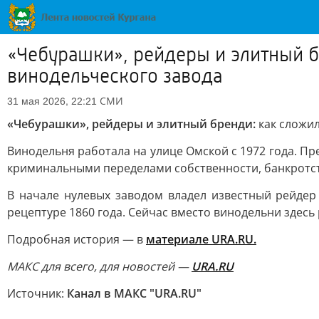
«Чебурашки», рейдеры и элитный б
винодельческого завода
СМИ
31 мая 2026, 22:21
«Чебурашки», рейдеры и элитный бренди:
как сложил
Винодельня работала на улице Омской с 1972 года. Пр
криминальными переделами собственности, банкротств
В начале нулевых заводом владел известный рейдер
рецептуре 1860 года. Сейчас вместо винодельни здесь
Подробная история — в
материале URA.RU.
MAКС для всего, для новостей —
URA.RU
Источник:
Канал в МАКС "URA.RU"