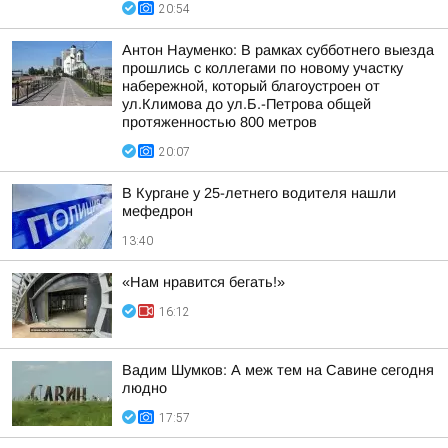
20:54
Антон Науменко: В рамках субботнего выезда
прошлись с коллегами по новому участку
набережной, который благоустроен от
ул.Климова до ул.Б.-Петрова общей
протяженностью 800 метров
20:07
В Кургане у 25-летнего водителя нашли
мефедрон
13:40
«Нам нравится бегать!»
16:12
Вадим Шумков: А меж тем на Савине сегодня
людно
17:57