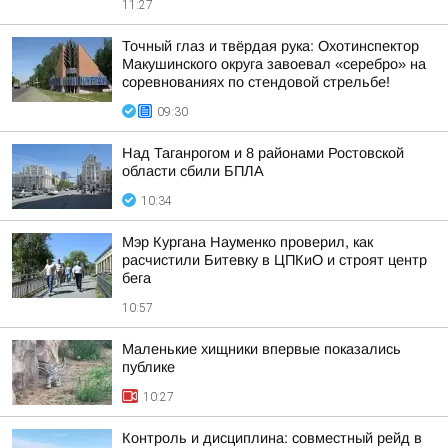
11:27
Точный глаз и твёрдая рука: Охотинспектор
Макушинского округа завоевал «серебро» на
соревнованиях по стендовой стрельбе!
09:30
Над Таганрогом и 8 районами Ростовской
области сбили БПЛА
10:34
Мэр Кургана Науменко проверил, как
расчистили Битевку в ЦПКиО и строят центр
бега
10:57
Маленькие хищники впервые показались
публике
10:27
Контроль и дисциплина: совместный рейд в