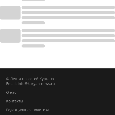
© Лента новостей Кургана
Email:
info@kurgan-news.ru
О нас
Контакты
Редакционная политика