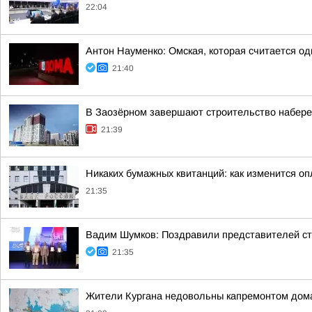
22:04
Антон Науменко: Омская, которая считается од
21:40
В Заозёрном завершают строительство набере
21:39
Никаких бумажных квитанций: как изменится оп
21:35
Вадим Шумков: Поздравили представителей ст
21:35
Жители Кургана недовольны капремонтом дома