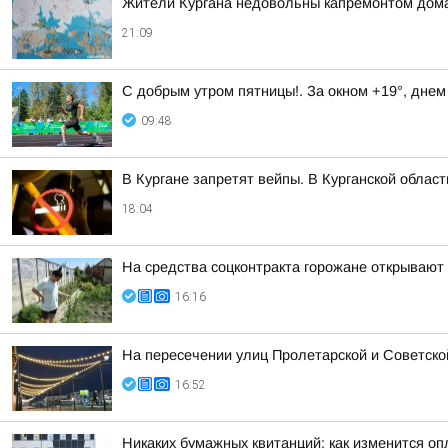
Жители Кургана недовольны капремонтом дома
21:09
С добрым утром пятницы!. За окном +19°, днем
09:48
В Кургане запретят вейпы. В Курганской облас
18:04
На средства соцконтракта горожане открывают
16:16
На пересечении улиц Пролетарской и Советско
16:52
Никаких бумажных квитанций: как изменится оп