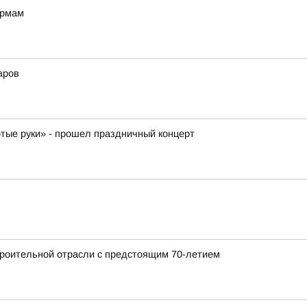
ормам
аров
отые руки» - прошел праздничный концерт
роительной отрасли с предстоящим 70-летием