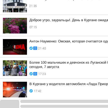
21:35
Доброе утро, зауральцы!. День в Кургане ожид
07:15
Антон Науменко: Омская, которая считается од
21:40
Более 100 мальчишек и девчонок из Луганской 
сегодня, 7 августа
17:23
В Кургане у водителя автомобиля «Лада Прио
17:42