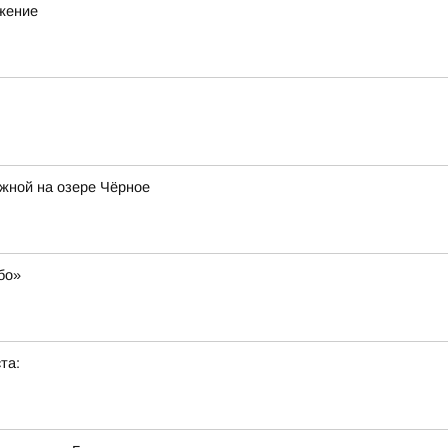
ижение
жной на озере Чёрное
бо»
та: