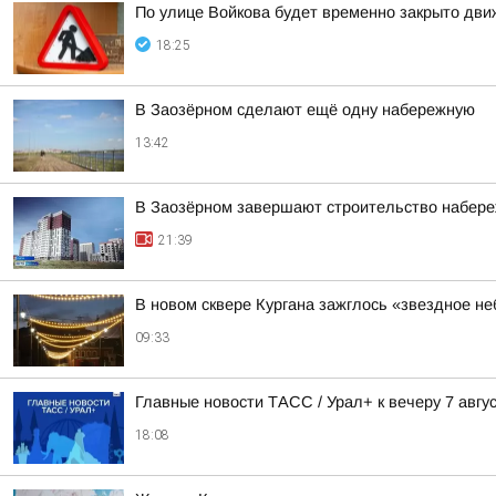
По улице Войкова будет временно закрыто дв
18:25
В Заозёрном сделают ещё одну набережную
13:42
В Заозёрном завершают строительство набере
21:39
В новом сквере Кургана зажглось «звездное не
09:33
Главные новости ТАСС / Урал+ к вечеру 7 авгус
18:08