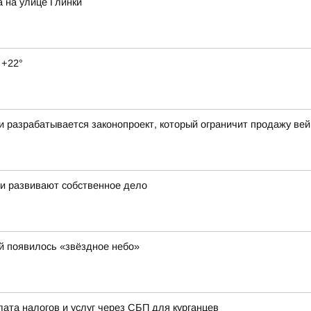
 на улице Глинки
 +22°
ти разрабатывается законопроект, который ограничит продажу ве
 и развивают собственное дело
й появилось «звёздное небо»
лата налогов и услуг через СБП для курганцев