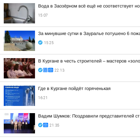
Вода в Заозёрном всё ещё не соответствует н
15:07
За минувшие сутки в Зауралье потушено 6 пож
15:25
В Кургане в честь строителей – мастеров «зол
22:13
Где в Кургане пойдёт горяченькая
16:21
Вадим Шумков: Поздравили представителей ст
21:35