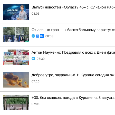
Выпуск новостей «Область 45» с Юлианой Ряби
08:06
От лесных троп — к баскетбольному паркету: с
08:03
Антон Науменко: Поздравляю всех с Днем физк
07:39
Доброе утро, зауральцы!. В Кургане сегодня о
07:15
+30, без осадков: погода в Кургане на 8 августа
07:06