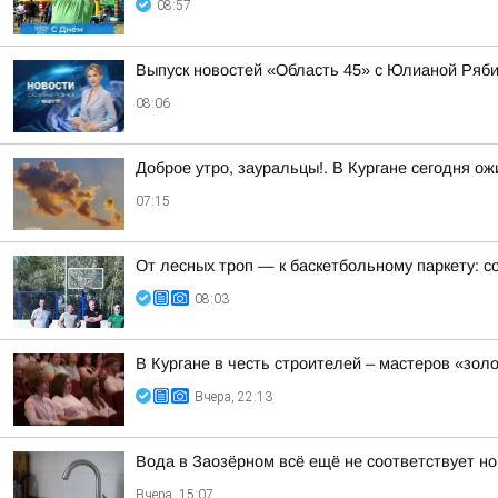
08:57
Выпуск новостей «Область 45» с Юлианой Ряби
08:06
Доброе утро, зауральцы!. В Кургане сегодня о
07:15
От лесных троп — к баскетбольному паркету: с
08:03
В Кургане в честь строителей – мастеров «зол
Вчера, 22:13
Вода в Заозёрном всё ещё не соответствует н
Вчера, 15:07