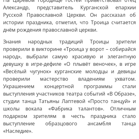
На Царевом городище гостей приветствовал отец
Александр, представитель Курганской епархии
Русской Православной Церкви. Он рассказал об
истории праздника, отметил, что Троица считается
днём рождения православной церкви.
Знания народных традиций Троицы зрители
проверили в викторине «Троица у ворот – собирайся
народ», выбрали самую красивую и элегантную
девушку в игре-дефиле «О плывёт веночек», в игре
«Весёлый чугунок» курганские молодцы и девицы
проверили мастерство владениям ухватом.
Украшением концертной программы стали
выступления участников театра событий «В Образе»,
студии танца Татьяны Лаптевой «Просто танцуй» и
школы вокала «Фабрика талантов». Отличным
подарком зрителям в честь праздника стало
выступление образцового ансамбля танца
«Наследие».