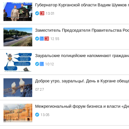
Губернатор Курганской области Вадим Шумков 
13:01
Заместитель Председателя Правительства Рос
12:55
Зауральские полицейские напоминают граждан
10:12
Доброе утро, зауральцы!. День в Кургане обещ
07:27
Межрегиональный форум бизнеса и власти «Дн
13:05