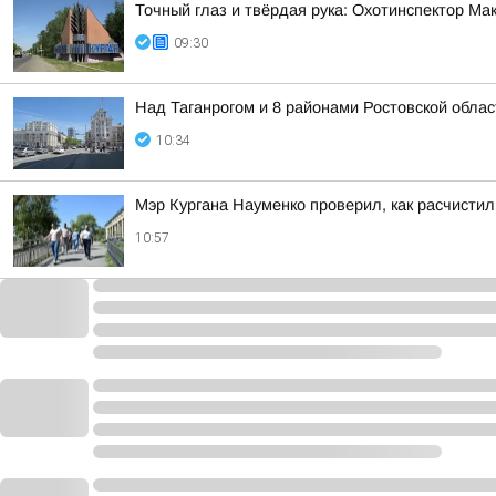
Точный глаз и твёрдая рука: Охотинспектор Ма
09:30
Над Таганрогом и 8 районами Ростовской обла
10:34
Мэр Кургана Науменко проверил, как расчистил
10:57