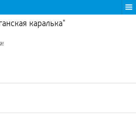
ганская каралька"
й!