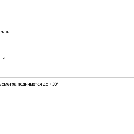
теля:
сти
рмометра поднимется до +30°