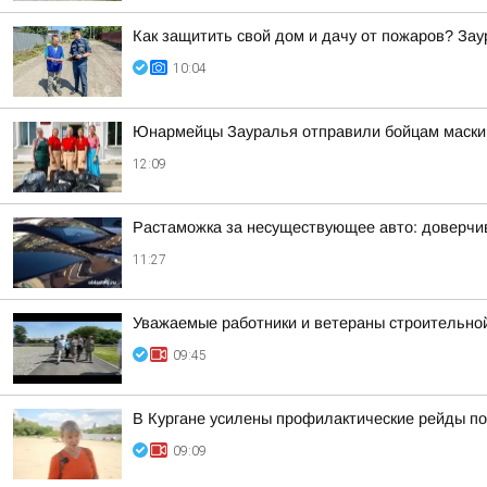
Как защитить свой дом и дачу от пожаров? За
10:04
Юнармейцы Зауралья отправили бойцам маскир
12:09
Растаможка за несуществующее авто: доверчи
11:27
Уважаемые работники и ветераны строительной
09:45
В Кургане усилены профилактические рейды по
09:09