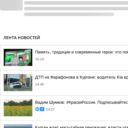
ЛЕНТА НОВОСТЕЙ
Память, традиции и современные герои: что по
15:16
ДТП на Фарафонова в Кургане: водитель Kia в
14:46
Вадим Шумков: #КраскиРоссии. Подписывайтес
14:27
Курган ждет масштабная реновация: власти ут