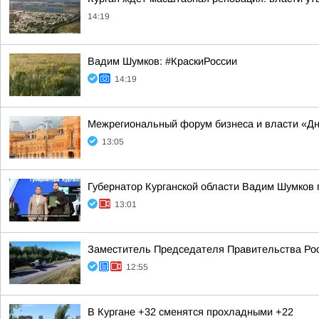
14:19
Вадим Шумков: #КраскиРоссии
14:19
Межрегиональный форум бизнеса и власти «Д
13:05
Губернатор Курганской области Вадим Шумков 
13:01
Заместитель Председателя Правительства Рос
12:55
В Кургане +32 сменятся прохладными +22