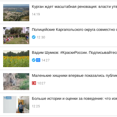
Курган ждет масштабная реновация: власти ут
14:19
Полицейские Каргапольского округа совместно
12:30
Вадим Шумков: #КраскиРоссии. Подписывайтес
14:27
Маленькие хищники впервые показались публи
10:27
Больше истории и оценки за поведение: что из
12:25