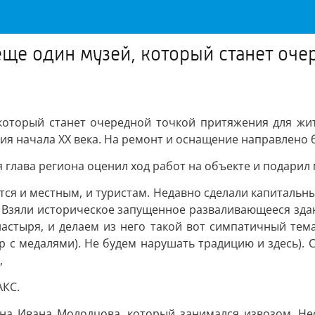
 еще один музей, который станет оч
 который станет очередной точкой притяжения для жит
я начала XX века. На ремонт и оснащение направлено б
я глава региона оценил ход работ на объекте и подарил 
ится и местным, и туристам. Недавно сделали капитальн
. Взяли историческое запущенное разваливающееся зд
стыря, и делаем из него такой вот симпатичный тема
р с медалями). Не будем нарушать традицию и здесь). 
,
АКС.
а Ивана Молодцова, который занимался извозом. Нес