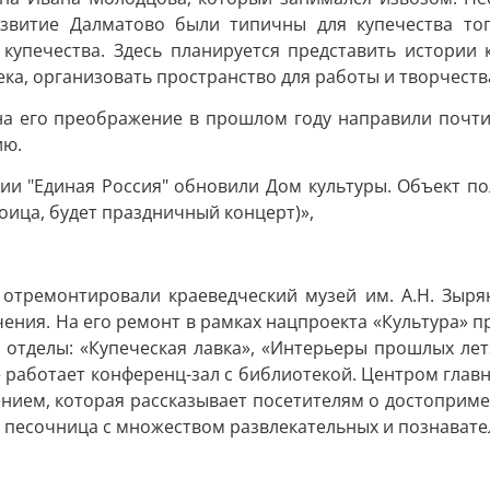
азвитие Далматово были типичны для купечества то
упечества. Здесь планируется представить истории 
века, организовать пространство для работы и творчест
на его преображение в прошлом году направили почти
ию.
и "Единая Россия" обновили Дом культуры. Объект по
роица, будет праздничный концерт)»,
 отремонтировали краеведческий музей им. А.Н. Зырян
ения. На его ремонт в рамках нацпроекта «Культура» пр
 отделы: «Купеческая лавка», «Интерьеры прошлых ле
е работает конференц-зал с библиотекой. Центром глав
ем, которая рассказывает посетителям о достопримеча
я песочница с множеством развлекательных и познават