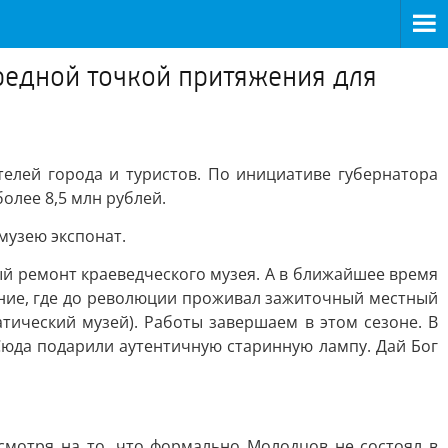
ередной точкой притяжения для
елей города и туристов. По инициативе губернатора
олее 8,5 млн рублей.
музею экспонат.
ый ремонт краеведческого музея. А в ближайшее время
ание, где до революции проживал зажиточный местный
тический музей). Работы завершаем в этом сезоне. В
Сюда подарили аутентичную старинную лампу. Дай Бог
мотря на то, что формально Молодцов не состоял в