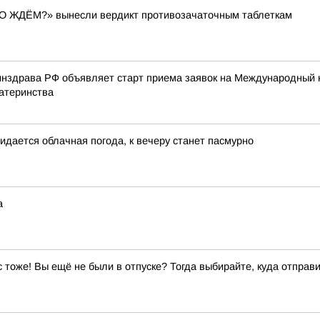
ЕГО ЖДЁМ?» вынесли вердикт противозачаточным таблеткам
нздрава РФ объявляет старт приема заявок на Международный к
атеринства
жидается облачная погода, к вечеру станет пасмурно
а
ас тоже! Вы ещё не были в отпуске? Тогда выбирайте, куда отправи