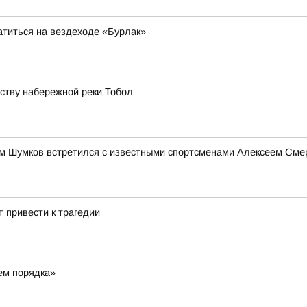
атиться на вездеходе «Бурлак»
йству набережной реки Тобол
им Шумков встретился с известными спортсменами Алексеем См
 привести к трагедии
ем порядка»