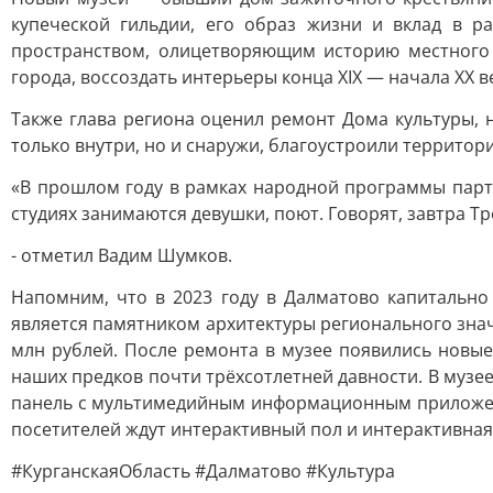
купеческой гильдии, его образ жизни и вклад в р
пространством, олицетворяющим историю местного к
города, воссоздать интерьеры конца XIX — начала XX 
Также глава региона оценил ремонт Дома культуры, 
только внутри, но и снаружи, благоустроили территор
«В прошлом году в рамках народной программы парти
студиях занимаются девушки, поют. Говорят, завтра Т
- отметил Вадим Шумков.
Напомним, что в 2023 году в Далматово капитально
является памятником архитектуры регионального знач
млн рублей. После ремонта в музее появились новые
наших предков почти трёхсотлетней давности. В музе
панель с мультимедийным информационным приложени
посетителей ждут интерактивный пол и интерактивна
#КурганскаяОбласть #Далматово #Культура