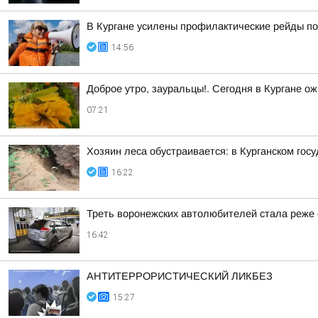
В Кургане усилены профилактические рейды по
14:56
Доброе утро, зауральцы!. Сегодня в Кургане ож
07:21
Хозяин леса обустраивается: в Курганском гос
16:22
Треть воронежских автолюбителей стала реже е
16:42
АНТИТЕРРОРИСТИЧЕСКИЙ ЛИКБЕЗ
15:27