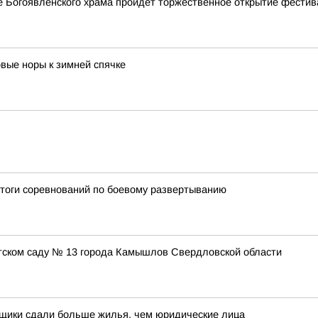
ле Богоявленского храма пройдет торжественное открытие фестив
овые норы к зимней спячке
итоги соревнований по боевому развертыванию
етском саду № 13 города Камышлов Свердловской области
йщики сдали больше жилья, чем юридические лица