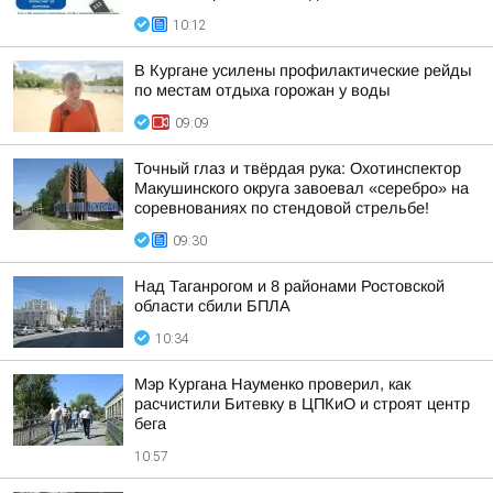
10:12
В Кургане усилены профилактические рейды
по местам отдыха горожан у воды
09:09
Точный глаз и твёрдая рука: Охотинспектор
Макушинского округа завоевал «серебро» на
соревнованиях по стендовой стрельбе!
09:30
Над Таганрогом и 8 районами Ростовской
области сбили БПЛА
10:34
Мэр Кургана Науменко проверил, как
расчистили Битевку в ЦПКиО и строят центр
бега
10:57