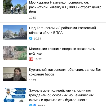
Мэр Кургана Науменко проверил, как
расчистили Битевку в ЦПКиО и строят центр
бега
10:57
Над Таганрогом и 8 районами Ростовской
области сбили БПЛА
10:34
Маленькие хищники впервые показались
публике
10:27
Курганский митрополит объяснил, зачем Бог
сохранил бесов
10:21
Зауральские полицейские напоминают
гражданам об основных мошеннических
схемах и призывают к бдительности
10:12