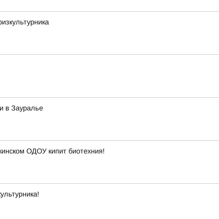
физкультурника
и в Зауралье
кинском ОДОУ кипит биотехния!
ультурника!