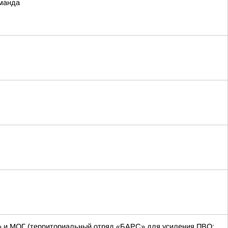
оманда
С» и МОГ (территориальный отряд «БАРС» для усиления ПВО;