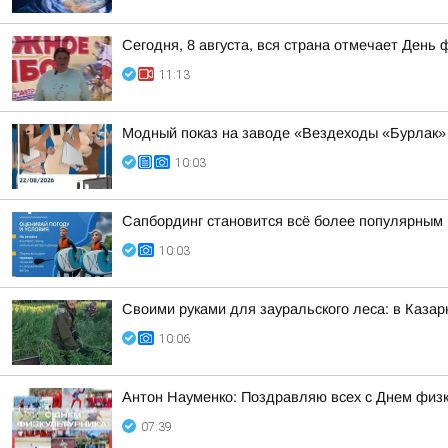
Сегодня, 8 августа, вся страна отмечает День 
11:13
Модный показ на заводе «Вездеходы «Бурлак»
10:03
Сапбординг становится всё более популярным 
10:03
Своими руками для зауральского леса: в Казар
10:06
Антон Науменко: Поздравляю всех с Днем физк
07:39