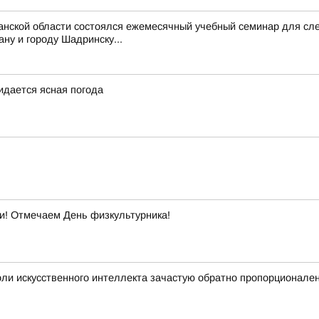
ганской области состоялся ежемесячный учебный семинар для с
ну и городу Шадринску...
жидается ясная погода
ти! Отмечаем День физкультурника!
ли искусственного интеллекта зачастую обратно пропорционале