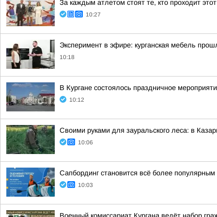
За каждым атлетом стоят те, кто проходит этот
10:27
Эксперимент в эфире: курганская мебель прош
10:18
В Кургане состоялось праздничное мероприят
10:12
Своими руками для зауральского леса: в Каза
10:06
Сапбординг становится всё более популярным 
10:03
Военный комиссариат Кургана ведёт набор гр