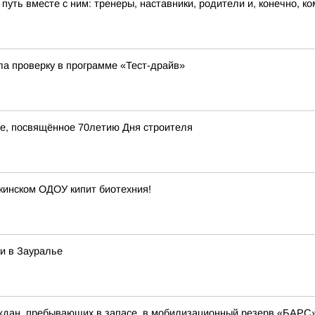
 путь вместе с ним: тренеры, наставники, родители и, конечно, к
ла проверку в программе «Тест-драйв»
ие, посвящённое 70летию Дня строителя
ркинском ОДОУ кипит биотехния!
и в Зауралье
аждан, пребывающих в запасе, в мобилизационный резерв «БАР