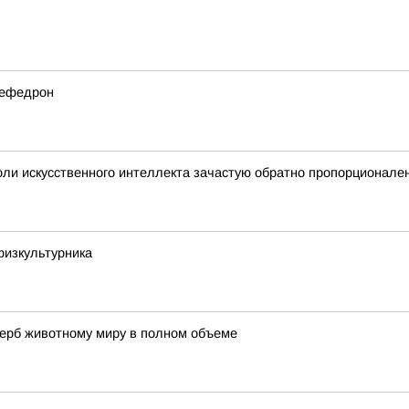
мефедрон
ли искусственного интеллекта зачастую обратно пропорционале
физкультурника
щерб животному миру в полном объеме