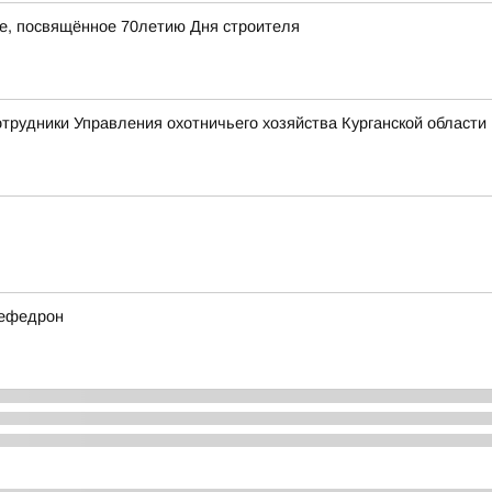
ие, посвящённое 70летию Дня строителя
отрудники Управления охотничьего хозяйства Курганской области 
мефедрон