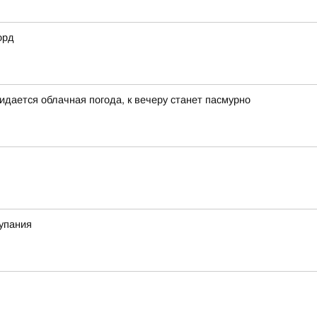
орд
идается облачная погода, к вечеру станет пасмурно
купания