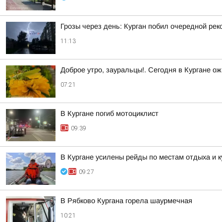
Грозы через день: Курган побил очередной рек
11:13
Доброе утро, зауральцы!. Сегодня в Кургане ож
07:21
В Кургане погиб мотоциклист
09:39
В Кургане усилены рейды по местам отдыха и 
09:27
В Рябково Кургана горела шаурмечная
10:21