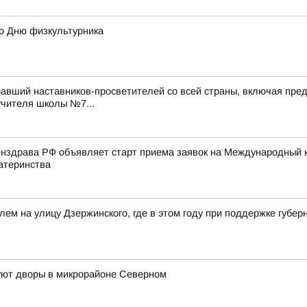
ко Дню физкультурника
авший наставников-просветителей со всей страны, включая пред
учителя школы №7...
нздрава РФ объявляет старт приема заявок на Международный к
атеринства
лем на улицу Дзержинского, где в этом году при поддержке губ
руют дворы в микрорайоне Северном