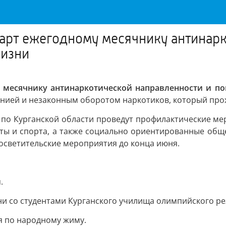
старт ежегодному месячнику антинар
жизни
у месячнику антинаркотической направленности и п
ией и незаконным оборотом наркотиков, который прох
 по Курганской области проведут профилактические ме
иты и спорта, а также социально ориентированные общ
осветительские мероприятия до конца июня.
.
ни со студентами Курганского училища олимпийского ре
я по народному жиму.