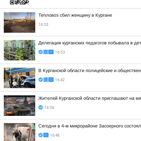
Тепловоз сбил женщину в Кургане
16:33
Делегация курганских педагогов побывала в д
16:53
В Курганской области полицейские и обществен
16:42
Жителей Курганской области приглашают на ки
14:56
Сегодня в 4-м микрорайоне Заозерного состоя
16:48