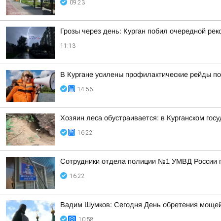
09:23
Грозы через день: Курган побил очередной рек
11:13
В Кургане усилены профилактические рейды по
14:56
Хозяин леса обустраивается: в Курганском гос
16:22
Сотрудники отдела полиции №1 УМВД России по
16:22
Вадим Шумков: Сегодня День обретения мощей
10:58