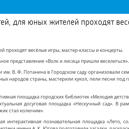
тей, для юных жителей проходят ве
ей проходят весёлые игры, мастер-классы и концерты.
ьное представление «Волк и лисица пришли веселиться».
 им. В. Ф. Потанина в Городском саду организовали се
ных народов страны, мастерили кукол, пели песни под г
ктивная площадка городских библиотек «Мелодия детства
ектуальная досуговая площадка «Нескучный сад». В ра
ёжик стал колючим».
ая интерактивная познавательная площадка «Лето, со
теки имени А. К. Югова подготовили загадки, раскрас