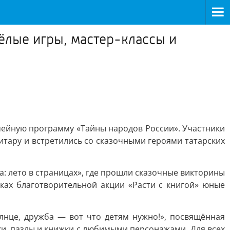
сёлые игры, мастер-классы и
мейную программу «Тайны народов России». Участники
итару и встретились со сказочными героями татарских
: лето в страницах», где прошли сказочные викторины
мках благотворительной акции «Расти с книгой» юные
лнце, дружба — вот что детям нужно!», посвящённая
ки, пазлы и книжки с любимыми персонажами. Для всех