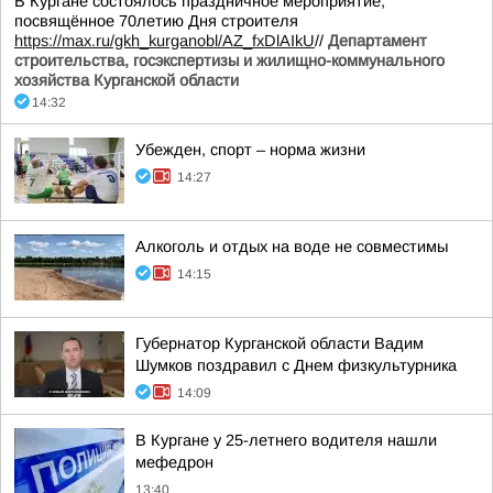
В Кургане состоялось праздничное мероприятие,
посвящённое 70летию Дня строителя
https://max.ru/gkh_kurganobl/AZ_fxDlAIkU
//
Департамент
строительства, госэкспертизы и жилищно-коммунального
хозяйства Курганской области
14:32
Убежден, спорт – норма жизни
14:27
Алкоголь и отдых на воде не совместимы
14:15
Губернатор Курганской области Вадим
Шумков поздравил с Днем физкультурника
14:09
В Кургане у 25-летнего водителя нашли
мефедрон
13:40