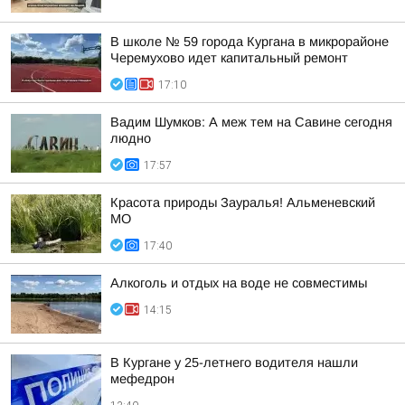
В школе № 59 города Кургана в микрорайоне
Черемухово идет капитальный ремонт
17:10
Вадим Шумков: А меж тем на Савине сегодня
людно
17:57
Красота природы Зауралья! Альменевский
МО
17:40
Алкоголь и отдых на воде не совместимы
14:15
В Кургане у 25-летнего водителя нашли
мефедрон