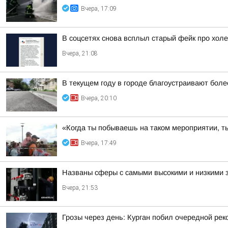
Вчера, 17:09
В соцсетях снова всплыл старый фейк про холе
Вчера, 21:08
В текущем году в городе благоустраивают боле
Вчера, 20:10
«Когда ты побываешь на таком мероприятии, ты
Вчера, 17:49
Названы сферы с самыми высокими и низкими з
Вчера, 21:53
Грозы через день: Курган побил очередной рек