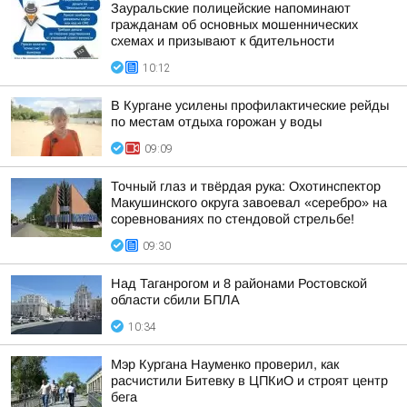
Зауральские полицейские напоминают
гражданам об основных мошеннических
схемах и призывают к бдительности
10:12
В Кургане усилены профилактические рейды
по местам отдыха горожан у воды
09:09
Точный глаз и твёрдая рука: Охотинспектор
Макушинского округа завоевал «серебро» на
соревнованиях по стендовой стрельбе!
09:30
Над Таганрогом и 8 районами Ростовской
области сбили БПЛА
10:34
Мэр Кургана Науменко проверил, как
расчистили Битевку в ЦПКиО и строят центр
бега