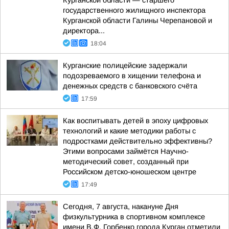
Курганской области — старшего
государственного жилищного инспектора
Курганской области Галины Черепановой и
директора...
18:04
Курганские полицейские задержали
подозреваемого в хищении телефона и
денежных средств с банковского счёта
17:59
Как воспитывать детей в эпоху цифровых
технологий и какие методики работы с
подростками действительно эффективны?
Этими вопросами займётся Научно-
методический совет, созданный при
Российском детско-юношеском центре
17:49
Сегодня, 7 августа, накануне Дня
физкультурника в спортивном комплексе
имени В.Ф. Горбенко города Курган отметили