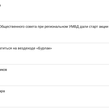
а
Общественного совета при региональном УМВД дали старт акции
атиться на вездеходе «Бурлак»
иков
ара