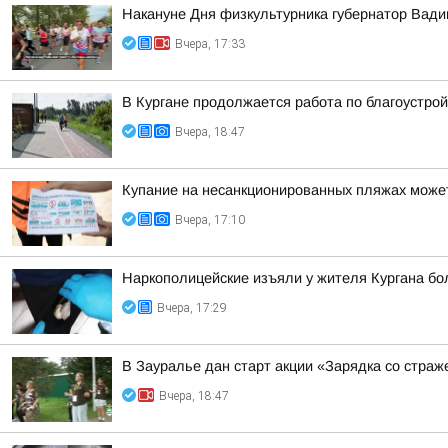
Накануне Дня физкультурника губернатор Вад
Вчера, 17:33
В Кургане продолжается работа по благоустро
Вчера, 18:47
Купание на несанкционированных пляжах может
Вчера, 17:10
Наркополицейские изъяли у жителя Кургана б
Вчера, 17:29
В Зауралье дан старт акции «Зарядка со страж
Вчера, 18:47