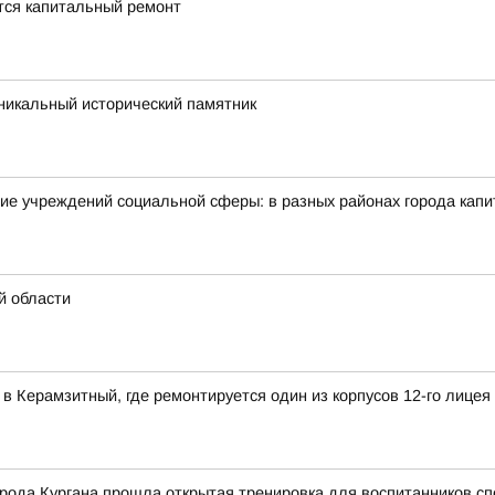
ется капитальный ремонт
икальный исторический памятник
ие учреждений социальной сферы: в разных районах города кап
й области
в Керамзитный, где ремонтируется один из корпусов 12-го лицея
рода Кургана прошла открытая тренировка для воспитанников сп