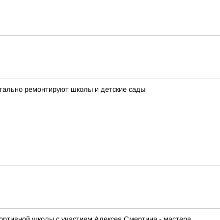
итально ремонтируют школы и детские сады
ортивной школы с участием Алексея Смертина - мастера