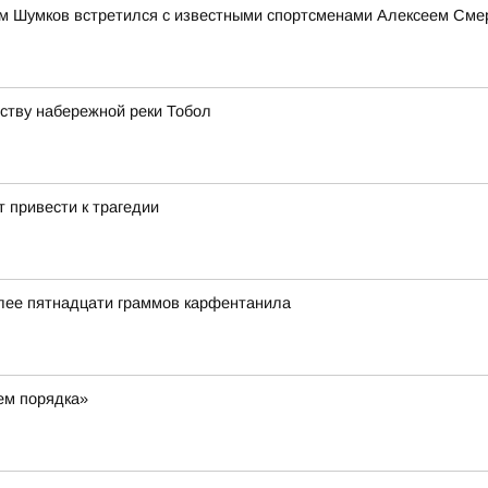
им Шумков встретился с известными спортсменами Алексеем См
йству набережной реки Тобол
 привести к трагедии
олее пятнадцати граммов карфентанила
ем порядка»