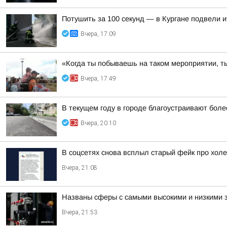
Потушить за 100 секунд — в Кургане подвели 
Вчера, 17:09
«Когда ты побываешь на таком мероприятии, ты
Вчера, 17:49
В текущем году в городе благоустраивают боле
Вчера, 20:10
В соцсетях снова всплыл старый фейк про холе
Вчера, 21:08
Названы сферы с самыми высокими и низкими з
Вчера, 21:53