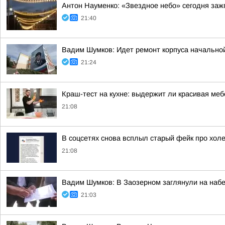
Антон Науменко: «Звездное небо» сегодня заж
21:40
Вадим Шумков: Идет ремонт корпуса начальной
21:24
Краш-тест на кухне: выдержит ли красивая ме
21:08
В соцсетях снова всплыл старый фейк про холе
21:08
Вадим Шумков: В Заозерном заглянули на наб
21:03