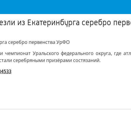
везли из Екатеринбурга серебро пер
урга серебро первенства УрФО
и чемпионат Уральского федерального округа, где атл
 стали серебряными призёрами состязаний.
/84533