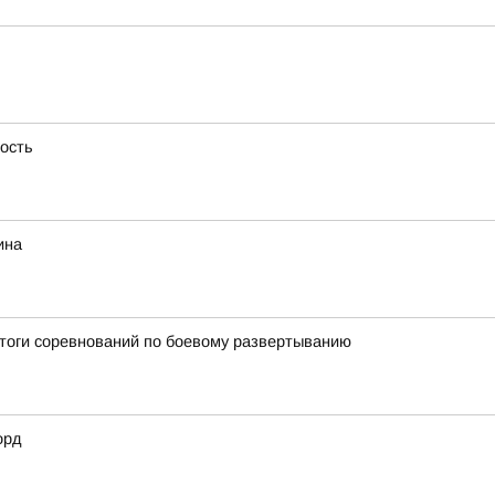
ность
ина
итоги соревнований по боевому развертыванию
орд