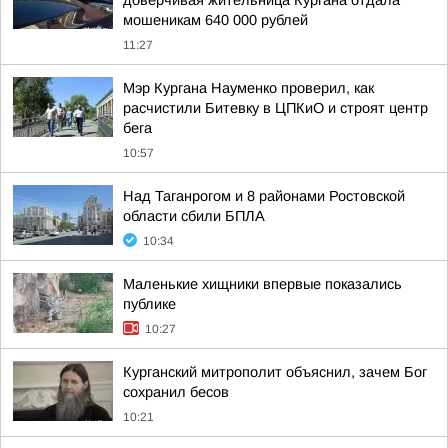
доверчивая жительница Кургана отдала
мошеникам 640 000 рублей
11:27
Мэр Кургана Науменко проверил, как
расчистили Битевку в ЦПКиО и строят центр
бега
10:57
Над Таганрогом и 8 районами Ростовской
области сбили БПЛА
10:34
Маленькие хищники впервые показались
публике
10:27
Курганский митрополит объяснил, зачем Бог
сохранил бесов
10:21