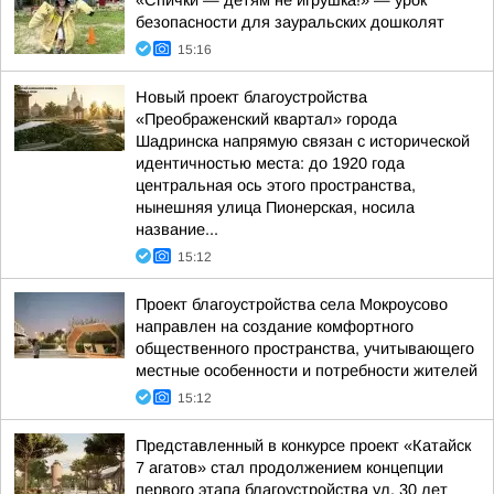
«Спички — детям не игрушка!» — урок
безопасности для зауральских дошколят
15:16
Новый проект благоустройства
«Преображенский квартал» города
Шадринска напрямую связан с исторической
идентичностью места: до 1920 года
центральная ось этого пространства,
нынешняя улица Пионерская, носила
название...
15:12
Проект благоустройства села Мокроусово
направлен на создание комфортного
общественного пространства, учитывающего
местные особенности и потребности жителей
15:12
Представленный в конкурсе проект «Катайск
7 агатов» стал продолжением концепции
первого этапа благоустройства ул. 30 лет