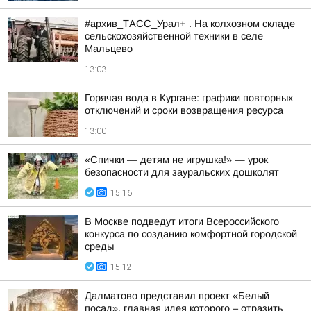
#архив_ТАСС_Урал+ . На колхозном складе
сельскохозяйственной техники в селе
Мальцево
13:03
Горячая вода в Кургане: графики повторных
отключений и сроки возвращения ресурса
13:00
«Спички — детям не игрушка!» — урок
безопасности для зауральских дошколят
15:16
В Москве подведут итоги Всероссийского
конкурса по созданию комфортной городской
среды
15:12
Далматово представил проект «Белый
посад», главная идея которого – отразить