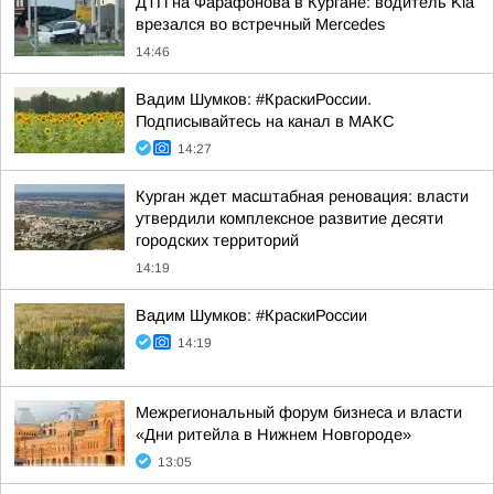
ДТП на Фарафонова в Кургане: водитель Kia
врезался во встречный Mercedes
14:46
Вадим Шумков: #КраскиРоссии.
Подписывайтесь на канал в МАКС
14:27
Курган ждет масштабная реновация: власти
утвердили комплексное развитие десяти
городских территорий
14:19
Вадим Шумков: #КраскиРоссии
14:19
Межрегиональный форум бизнеса и власти
«Дни ритейла в Нижнем Новгороде»
13:05