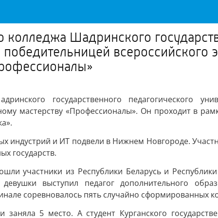
го колледжа Шадринского государст
а победительницей всероссийского э
Профессионалы»
адринского государственного педагогического уни
ному мастерству «Профессионалы». Он проходит в рамк
а».
х индустрий и ИТ подвели в Нижнем Новгороде. Участн
ых государств.
вошли участники из Республики Беларусь и Республик
м девушки выступил педагог дополнительного образ
финале соревновалось пять случайно сформированных к
и заняла 5 место. А студент Курганского государст