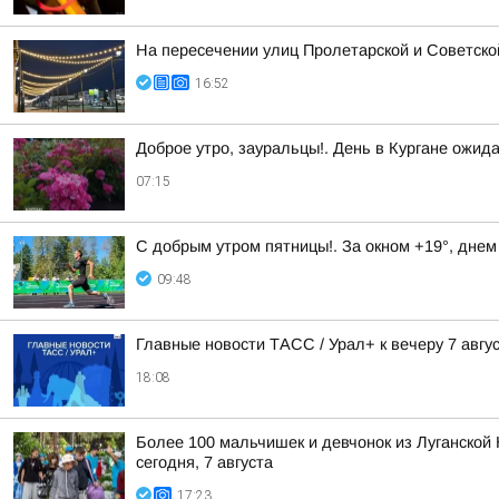
На пересечении улиц Пролетарской и Советско
16:52
Доброе утро, зауральцы!. День в Кургане ожид
07:15
С добрым утром пятницы!. За окном +19°, днем
09:48
Главные новости ТАСС / Урал+ к вечеру 7 авгус
18:08
Более 100 мальчишек и девчонок из Луганской 
сегодня, 7 августа
17:23