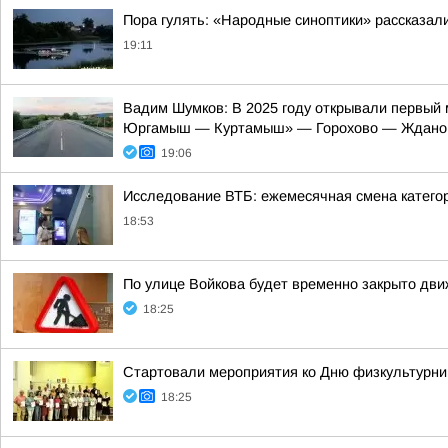
Пора гулять: «Народные синоптики» рассказали
19:11
Вадим Шумков: В 2025 году открывали первый 
Юргамыш — Куртамыш» — Горохово — Ждано
19:06
Исследование ВТБ: ежемесячная смена категор
18:53
По улице Войкова будет временно закрыто дв
18:25
Стартовали мероприятия ко Дню физкультурни
18:25