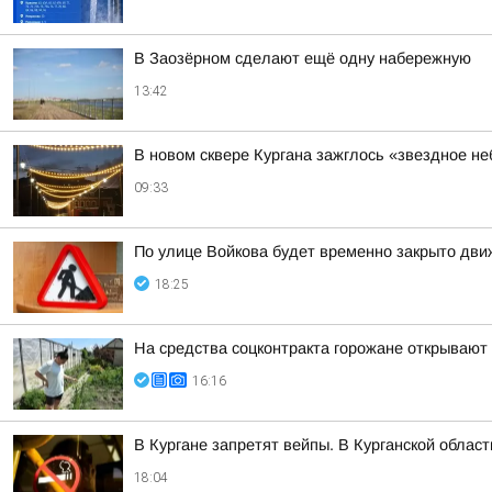
В Заозёрном сделают ещё одну набережную
13:42
В новом сквере Кургана зажглось «звездное не
09:33
По улице Войкова будет временно закрыто дв
18:25
На средства соцконтракта горожане открывают
16:16
В Кургане запретят вейпы. В Курганской облас
18:04