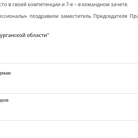
то в своей компетенции и 7-е – в командном зачете.
ессионалы» поздравили заместитель Председателя Пр
урганской области"
ормам
аров