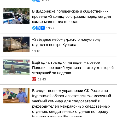
13:27
В Шадринске полицейские и общественник
провели «Зарядку со стражем порядка» для
самых маленьких горожан
13:27
«Звёздное небо» украсило новую зону
отдыха в центре Кургана
13:18
Ещё одна трагедия на воде. На озере
Половинное погиб мужчина — это уже второй
утонувший за неделю
12:43
В следственном управлении СК России по
Курганской области состоялся ежемесячный
учебный семинар для следователей и
руководителей межрайонных следственных
отделов, следственных отделов по городу
Кургану и городу Шадринску...