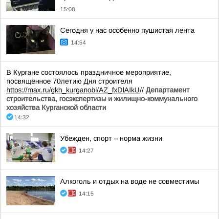
15:08
Сегодня у нас особенно пушистая лента
14:54
В Кургане состоялось праздничное мероприятие,
посвящённое 70летию Дня строителя
https://max.ru/gkh_kurganobl/AZ_fxDlAIkU
//
Департамент
строительства, госэкспертизы и жилищно-коммунального
хозяйства Курганской области
14:32
Убежден, спорт – норма жизни
14:27
Алкоголь и отдых на воде не совместимы
14:15