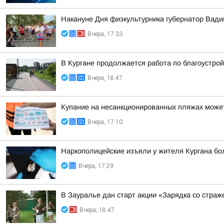
Накануне Дня физкультурника губернатор Вад
Вчера, 17:33
В Кургане продолжается работа по благоустро
Вчера, 18:47
Купание на несанкционированных пляжах может
Вчера, 17:10
Наркополицейские изъяли у жителя Кургана б
Вчера, 17:29
В Зауралье дан старт акции «Зарядка со страж
Вчера, 18:47