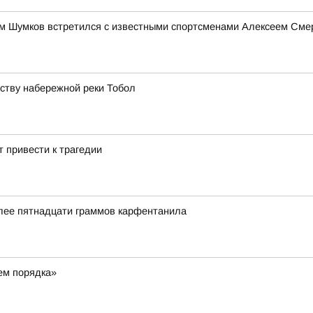
им Шумков встретился с известными спортсменами Алексеем См
йству набережной реки Тобол
 привести к трагедии
олее пятнадцати граммов карфентанила
ем порядка»