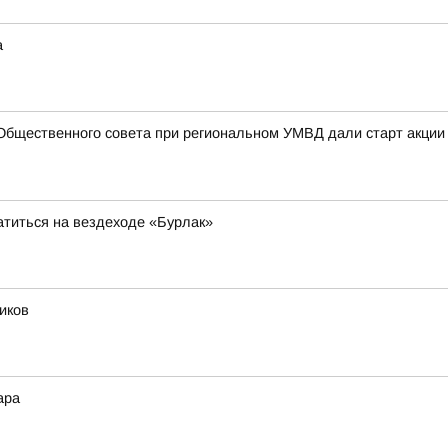
а
Общественного совета при региональном УМВД дали старт акции
атиться на вездеходе «Бурлак»
иков
ара