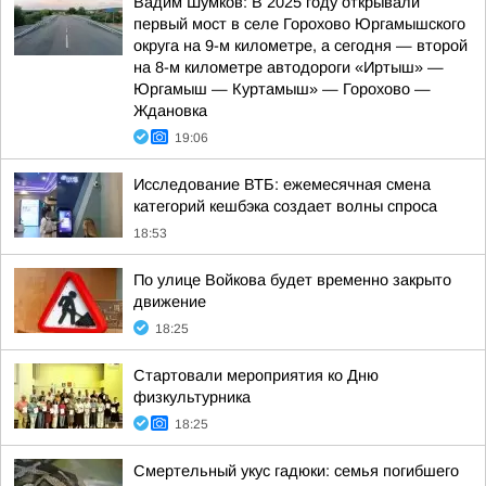
Вадим Шумков: В 2025 году открывали
первый мост в селе Горохово Юргамышского
округа на 9-м километре, а сегодня — второй
на 8-м километре автодороги «Иртыш» —
Юргамыш — Куртамыш» — Горохово —
Ждановка
19:06
Исследование ВТБ: ежемесячная смена
категорий кешбэка создает волны спроса
18:53
По улице Войкова будет временно закрыто
движение
18:25
Стартовали мероприятия ко Дню
физкультурника
18:25
Смертельный укус гадюки: семья погибшего