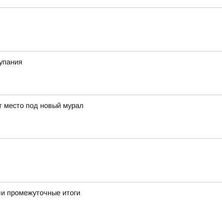
купания
ут место под новый мурал
ли промежуточные итоги