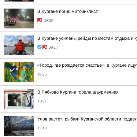
В Кургане погиб мотоциклист
09:39
В Кургане усилены рейды по местам отдыха и 
09:27
«Город, где рождается счастье»: в Кургане ищ
12:25
В Рябково Кургана горела шаурмечная
10:21
Улов растет: рыбаки Курганской области подве
12:10