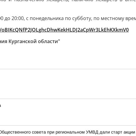
 до 20:00, с понедельника по субботу, по местному вре
oin/oBIKcQNfP2JOLghcDhwKekHLDJ2aCpWr3LkEhKXkmV0
ия Курганской области"
а
Общественного совета при региональном УМВД дали старт акции