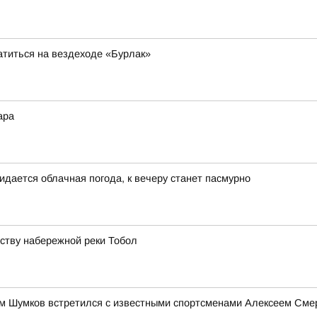
атиться на вездеходе «Бурлак»
ара
идается облачная погода, к вечеру станет пасмурно
йству набережной реки Тобол
им Шумков встретился с известными спортсменами Алексеем См