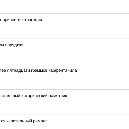
 привести к трагедии
ем порядка»
олее пятнадцати граммов карфентанила
икальный исторический памятник
ется капитальный ремонт