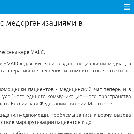
 с медорганизациями в
мессенджере MAКС.
е «MAКС» для жителей создан специальный медчат, в
ть оперативные решения и компетентные ответы от
помощники пациентов - медицинский чат теперь и в
 удобного единого коммуникационного пространства
алаты Российской Федерации Евгений Мартынов.
жидания медпомощи, проблемы записи к врачу, вызова
утствие маршрутизации пациентов и др.
еках, работе скорой медицинской помощи, вопросам