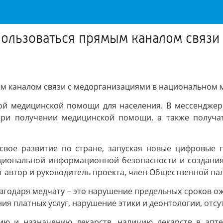
пользоваться прямым каналом связи
ым каналом связи с медорганизациями в национальном 
ной медицинской помощи для населения. В мессенджер
при получении медицинской помощи, а также получа
свое развитие по стране, запуская новые цифровые 
ациональной информационной безопасности и создания
т автор и руководитель проекта, член Общественной п
агодаря медчату – это нарушение предельных сроков о
ния платных услуг, нарушение этики и деонтологии, отс
ию и назначению лекарств, наличию лекарств в апт