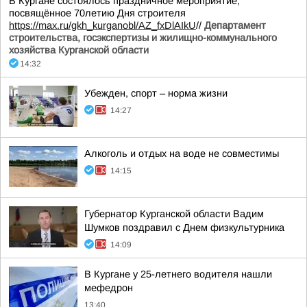
В Кургане состоялось праздничное мероприятие,
посвящённое 70летию Дня строителя
https://max.ru/gkh_kurganobl/AZ_fxDlAIkU
//
Департамент
строительства, госэкспертизы и жилищно-коммунального
хозяйства Курганской области
14:32
Убежден, спорт – норма жизни
14:27
Алкоголь и отдых на воде не совместимы
14:15
Губернатор Курганской области Вадим
Шумков поздравил с Днем физкультурника
14:09
В Кургане у 25-летнего водителя нашли
мефедрон
13:40