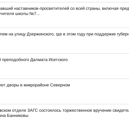
авший наставников-просветителей со всей страны, включая пред
учителя школы №7...
лем на улицу Дзержинского, где в этом году при поддержке губ
 преподобного Далмата Исетского
руют дворы в микрорайоне Северном
овском отделе ЗАГС состоялось торжественное вручение свидет
вна Банниковы