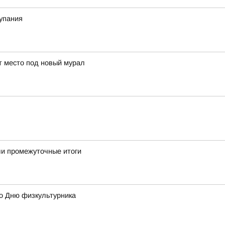
купания
ут место под новый мурал
ли промежуточные итоги
ко Дню физкультурника