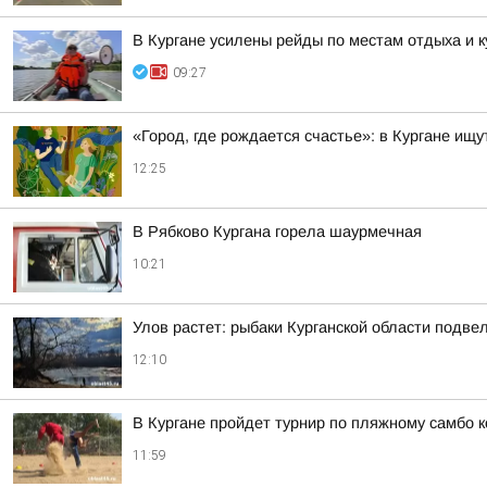
В Кургане усилены рейды по местам отдыха и 
09:27
«Город, где рождается счастье»: в Кургане ищ
12:25
В Рябково Кургана горела шаурмечная
10:21
Улов растет: рыбаки Курганской области подве
12:10
В Кургане пройдет турнир по пляжному самбо 
11:59