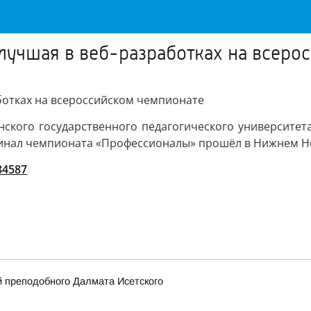
 лучшая в веб-разработках на всер
аботках на всероссийском чемпионате
нского государственного педагогического университе
 финал чемпионата «Профессионалы» прошёл в Нижнем Но
/84587
 преподобного Далмата Исетского