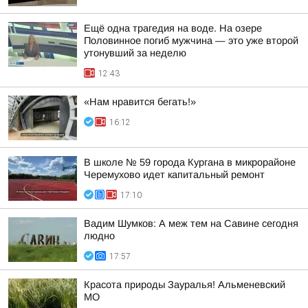
Ещё одна трагедия на воде. На озере
Половинное погиб мужчина — это уже второй
утонувший за неделю
12:43
«Нам нравится бегать!»
16:12
В школе № 59 города Кургана в микрорайоне
Черемухово идет капитальный ремонт
17:10
Вадим Шумков: А меж тем на Савине сегодня
людно
17:57
Красота природы Зауралья! Альменевский
МО