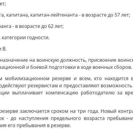
ет;
 капитана, капитан-лейтенанта - в возрасте до 57 лет;
нга - в возрасте до 62 лет;
, категории годности.
 В.
назначение на воинскую должность, присвоение воинск
зационной и боевой подготовки в ходе военных сборов.
м мобилизационном резерве и всем, кто находится в
одействуют резервистам и предоставляют возможность
ации выплачивает компенсацию работодателю за врем
езерве заключается сроком на три года. Новый конт
ок - до наступления предельного возраста пребывани
вия его пребывания в резерве.