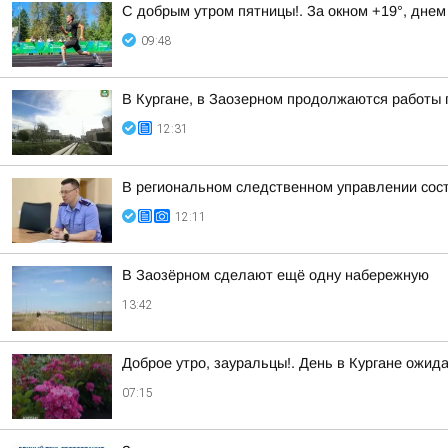
С добрым утром пятницы!. За окном +19°, днем
09:48
В Кургане, в Заозерном продолжаются работы 
12:31
В региональном следственном управлении сос
12:11
В Заозёрном сделают ещё одну набережную
13:42
Доброе утро, зауральцы!. День в Кургане ожид
07:15