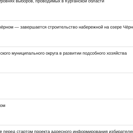
уровнях выборов, проводимых в Курганской области
ёрном — завершается строительство набережной на озере Чёр
кого муниципального округа в развитии подсобного хозяйства
ном
ие перед стартом проекта адресного информирования избирате