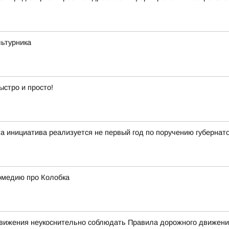
льтурника
ыстро и просто!
 инициатива реализуется не первый год по поручению губернат
омедию про Колобка
 движения неукоснительно соблюдать Правила дорожного движен