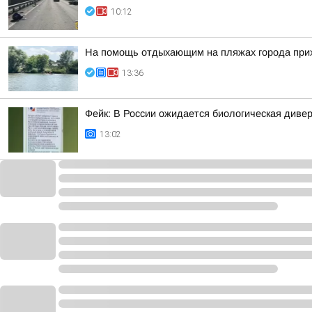
10:12
На помощь отдыхающим на пляжах города при
13:36
Фейк: В России ожидается биологическая диве
13:02