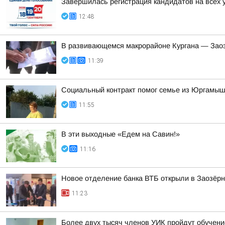
Завершилась регистрация кандидатов на всех 
12:48
В развивающемся макрорайоне Кургана — Заоз
11:39
Социальный контракт помог семье из Юргамышс
11:55
В эти выходные «Едем на Савин!»
11:16
Новое отделение банка ВТБ открыли в Заозёр
11:23
Более двух тысяч членов УИК пройдут обучен