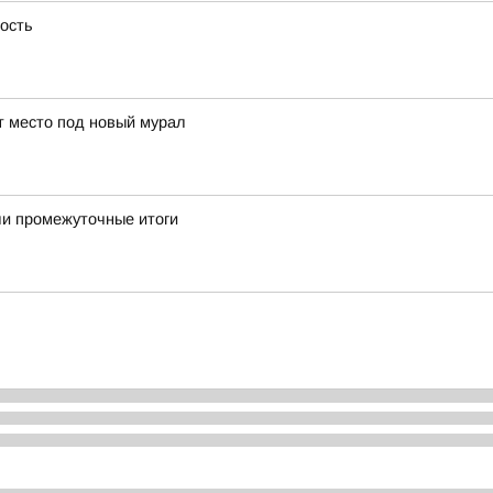
ность
ут место под новый мурал
ли промежуточные итоги