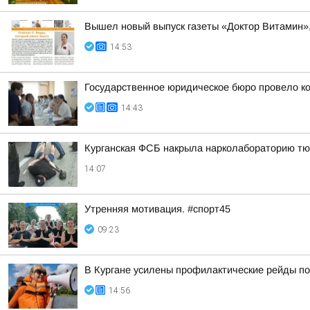
Вышел новый выпуск газеты «Доктор Витамин»
14:53
Государственное юридическое бюро провело ко
14:43
Курганская ФСБ накрыла нарколабораторию тю
14:07
Утренняя мотивация. #спорт45
09:23
В Кургане усилены профилактические рейды по
14:56