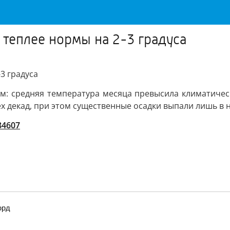
 теплее нормы на 2-3 градуса
3 градуса
: средняя температура месяца превысила климатическу
х декад, при этом существенные осадки выпали лишь в н
/84607
орд