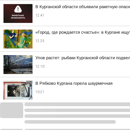
В Курганской области объявили ракетную опас
12:41
«Город, где рождается счастье»: в Кургане ищ
12:25
Улов растет: рыбаки Курганской области подве
12:10
В Рябково Кургана горела шаурмечная
10:21