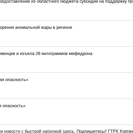
тавление из областного бюджета субсидий на поддержку прио
торения аномальной жары в регионе
юменцев и изъяла 28 килограммов мефедрона
ая опасность»
я опасность»
и новости с быстрой загрузкой здесь
. Подпишитесь//
ГТРК Курган