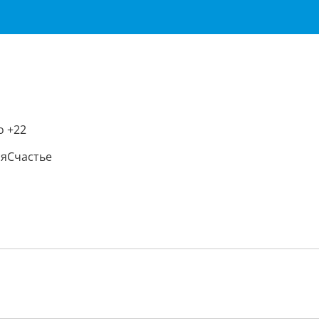
о +22
яСчастье