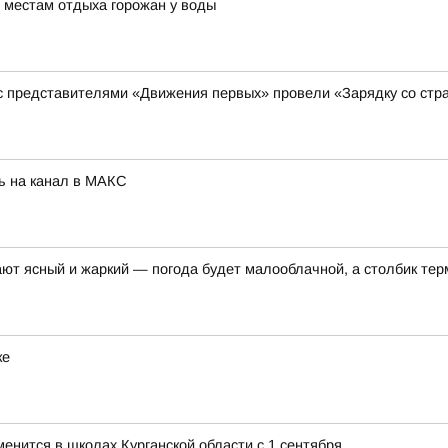
 местам отдыха горожан у воды
 с представителями «Движения первых» провели «Зарядку со стр
ь на канал в МАКС
ают ясный и жаркий — погода будет малооблачной, а столбик те
ке
менится в школах Курганской области с 1 сентября