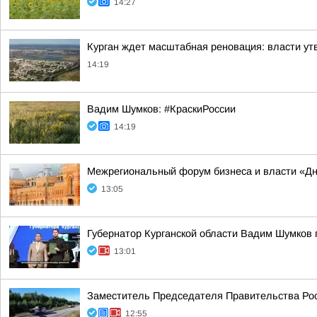
14:27
Курган ждет масштабная реновация: власти ут
14:19
Вадим Шумков: #КраскиРоссии
14:19
Межрегиональный форум бизнеса и власти «Д
13:05
Губернатор Курганской области Вадим Шумков 
13:01
Заместитель Председателя Правительства Рос
12:55