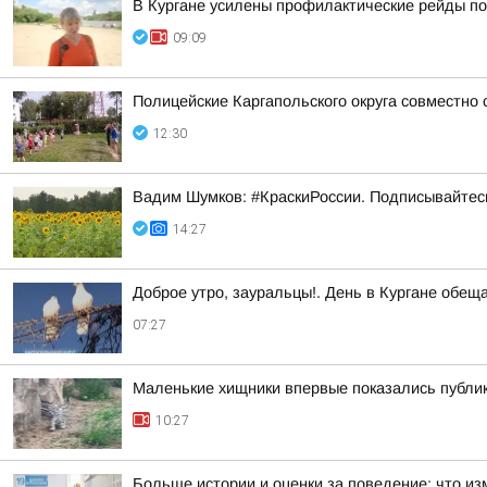
В Кургане усилены профилактические рейды по
09:09
Полицейские Каргапольского округа совместно
12:30
Вадим Шумков: #КраскиРоссии. Подписывайтес
14:27
Доброе утро, зауральцы!. День в Кургане обещ
07:27
Маленькие хищники впервые показались публи
10:27
Больше истории и оценки за поведение: что из