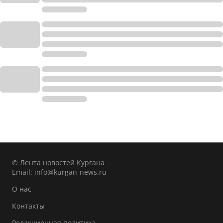
© Лента новостей Кургана
Email:
info@kurgan-news.ru
О нас
Контакты
Редакционная политика