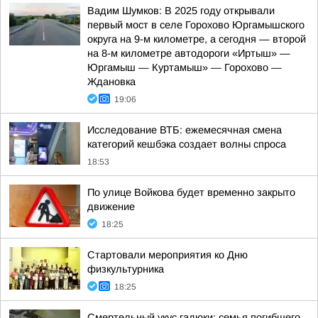
Вадим Шумков: В 2025 году открывали
первый мост в селе Горохово Юргамышского
округа на 9-м километре, а сегодня — второй
на 8-м километре автодороги «Иртыш» —
Юргамыш — Куртамыш» — Горохово —
Ждановка
19:06
Исследование ВТБ: ежемесячная смена
категорий кешбэка создает волны спроса
18:53
По улице Войкова будет временно закрыто
движение
18:25
Стартовали мероприятия ко Дню
физкультурника
18:25
Смертельный укус гадюки: семья погибшего