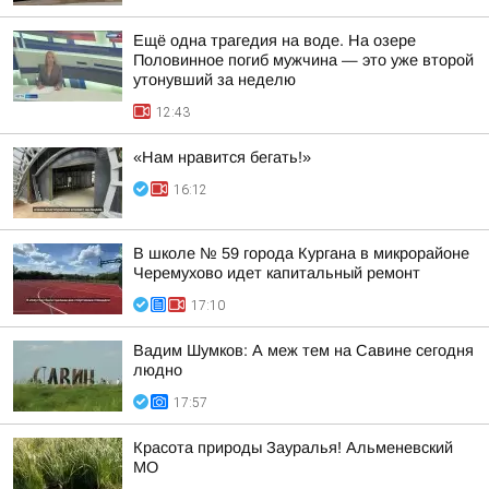
Ещё одна трагедия на воде. На озере
Половинное погиб мужчина — это уже второй
утонувший за неделю
12:43
«Нам нравится бегать!»
16:12
В школе № 59 города Кургана в микрорайоне
Черемухово идет капитальный ремонт
17:10
Вадим Шумков: А меж тем на Савине сегодня
людно
17:57
Красота природы Зауралья! Альменевский
МО