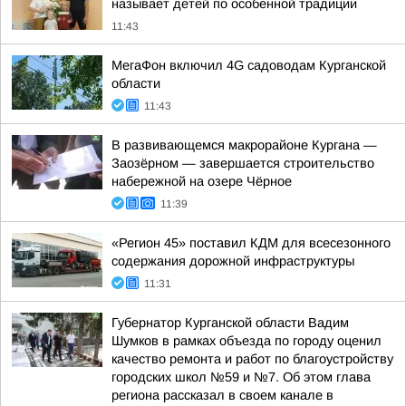
называет детей по особенной традиции
11:43
МегаФон включил 4G садоводам Курганской
области
11:43
В развивающемся макрорайоне Кургана —
Заозёрном — завершается строительство
набережной на озере Чёрное
11:39
«Регион 45» поставил КДМ для всесезонного
содержания дорожной инфраструктуры
11:31
Губернатор Курганской области Вадим
Шумков в рамках объезда по городу оценил
качество ремонта и работ по благоустройству
городских школ №59 и №7. Об этом глава
региона рассказал в своем канале в