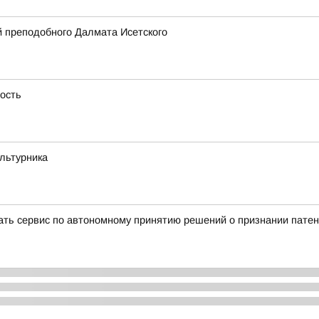
 преподобного Далмата Исетского
ность
ультурника
вать сервис по автономному принятию решений о признании пате