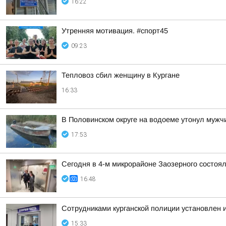
16:22
Утренняя мотивация. #спорт45
09:23
Тепловоз сбил женщину в Кургане
16:33
В Половинском округе на водоеме утонул мужч
17:53
Сегодня в 4-м микрорайоне Заозерного состоя
16:48
Сотрудниками курганской полиции установлен 
15:33