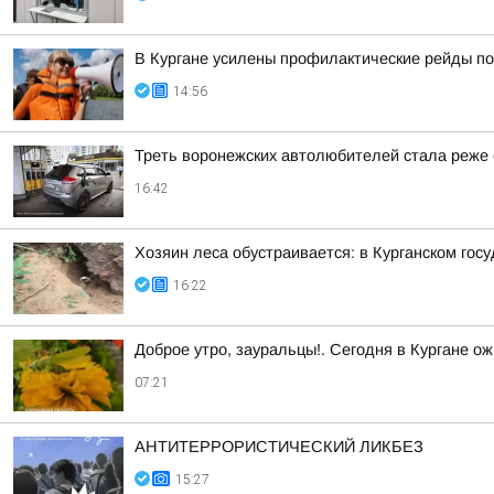
В Кургане усилены профилактические рейды по
14:56
Треть воронежских автолюбителей стала реже е
16:42
Хозяин леса обустраивается: в Курганском гос
16:22
Доброе утро, зауральцы!. Сегодня в Кургане ож
07:21
АНТИТЕРРОРИСТИЧЕСКИЙ ЛИКБЕЗ
15:27