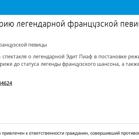
торию легендарной французской пев
французской певицы
а спектакля о легендарной Эдит Пиаф в постановке реж
риже до статуса легенды французского шансона, а такж
/84624
и привлечен к ответственности гражданин, совершивший против