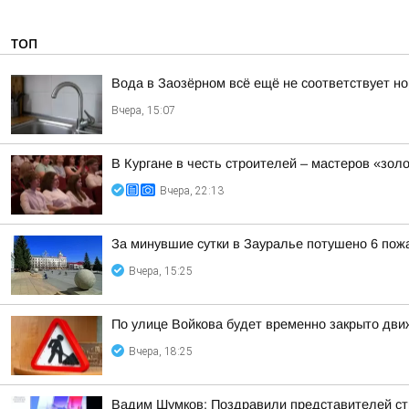
ТОП
Вода в Заозёрном всё ещё не соответствует н
Вчера, 15:07
В Кургане в честь строителей – мастеров «зол
Вчера, 22:13
За минувшие сутки в Зауралье потушено 6 пож
Вчера, 15:25
По улице Войкова будет временно закрыто дв
Вчера, 18:25
Вадим Шумков: Поздравили представителей ст