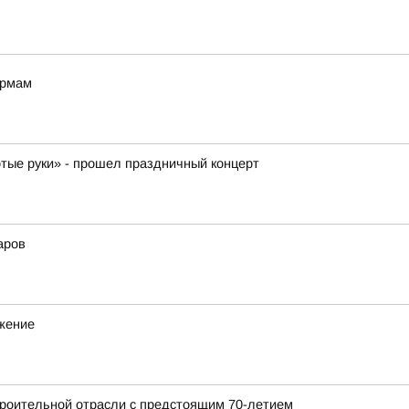
ормам
отые руки» - прошел праздничный концерт
аров
ижение
роительной отрасли с предстоящим 70-летием