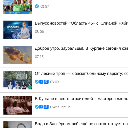
08:57
Выпуск новостей «Область 45» с Юлианой Ряби
08:06
Доброе утро, зауральцы!. В Кургане сегодня о
07:15
От лесных троп — к баскетбольному паркету: с
08:03
В Кургане в честь строителей – мастеров «зол
Вчера, 22:13
Вода в Заозёрном всё ещё не соответствует н