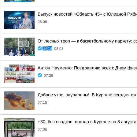
Выпуск новостей «Область 45» с Юлианой Ряби
08:06
От лесных троп — к баскетбольному паркету: с
08:03
Антон Науменко: Поздравляю всех с Днем физк
07:39
Доброе утро, зауральцы!. В Кургане сегодня о
07:15
+30, без осадков: погода в Кургане на 8 августа
07:06